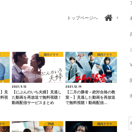
トップページへ
画
国内ドラマ
国内ドラマ
2021.9.15
2021.12.19
イ】見
【にぶんのいち夫婦】見逃し
【二月の勝者－絶対合格の教
無料視
た動画を再放送で無料視聴！
室－】見逃した動画を再放送
…
動画配信サービスまとめ
で無料視聴！動画配信…
ラマ
邦画
国内ドラマ