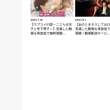
2021.7.16
2021.8.1
【ラブコメの掟～こじらせ女
【あのときキスしてお
子と年下男子～】見逃した動
見逃した動画を再放送
画を再放送で無料視聴…
視聴！動画配信サービ