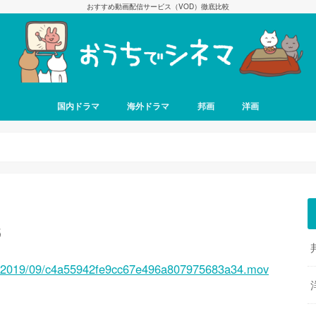
おすすめ動画配信サービス（VOD）徹底比較
国内ドラマ
海外ドラマ
邦画
洋画
6
ads/2019/09/c4a55942fe9cc67e496a807975683a34.mov