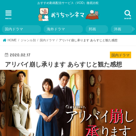
おすすめ動画配信サービス（VOD）徹底比較
menu
search
国内ドラマ
海外ドラマ
邦画
洋画
HOME
ジャンル別
国内ドラマ
アリバイ崩し承ります あらすじと観た感想
2020.02.17
国内ドラマ
アリバイ崩し承ります あらすじと観た感想