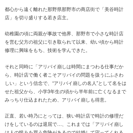
都心から遠く離れた那野県那野市の商店街で「美谷時計
店」を切り盛りする若き店主。
幼稚園の頃に両親が事故で他界、那野市で小さな時計店
を営む父方の祖父に引き取られて以来、幼い頃から時計
修理に興味をもち、技術を学んできた。
それと同時に「アリバイ崩しは時間にまつわる仕事だか
ら、時計店で働く者こそアリバイの問題を扱うにふさわ
しい」という信念で、“アリバイ崩しの名人”として名をは
せた祖父から、小学3年生の頃から半年前に亡くなるまで
みっちり仕込まれたため、アリバイ崩しも得意。
正直、若い時乃にとっては、狭い時計店で時計の修理だ
けをしているのは退屈で…、これまでは「アリバイ崩し
は人の恨みを買う危険があるので結婚して守ってくれる