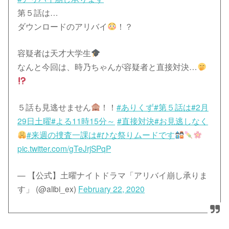
第５話は…
ダウンロードのアリバイ
！？
容疑者は天才大学生
なんと今回は、時乃ちゃんが容疑者と直接対決…
５話も見逃せません
！！
#ありくず
#第５話は
#2月
29日土曜
#よる11時15分～
#直接対決
#お見逃しなく
#来週の捜査一課は
#ひな祭りムードです
pic.twitter.com/gTeJrjSPqP
— 【公式】土曜ナイトドラマ「アリバイ崩し承りま
す」 (@alibi_ex)
February 22, 2020