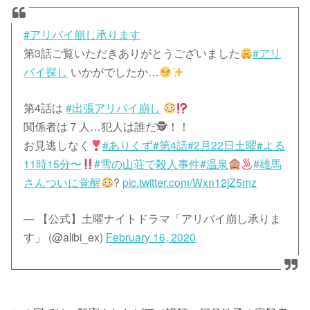
#アリバイ崩し承ります
第3話ご覧いただきありがとうございました
#アリ
バイ探し
いかがでしたか…
第4話は
#出張アリバイ崩し
関係者は７人…犯人は誰だ🕵️！！
お見逃しなく
#ありくず
#第4話
#2月22日土曜
#よる
11時15分〜
#雪の山荘で殺人事件
#温泉
#雄馬
さんついに覚醒
?
pic.twitter.com/Wxn12jZ5mz
— 【公式】土曜ナイトドラマ「アリバイ崩し承りま
す」 (@alibi_ex)
February 16, 2020