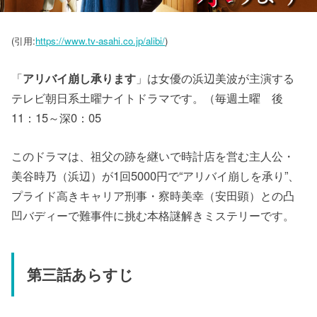
(引用:
https://www.tv-asahi.co.jp/alibi/
)
「
アリバイ崩し承ります
」は女優の浜辺美波が主演する
テレビ朝日系土曜ナイトドラマです。（毎週土曜 後
11：15～深0：05
このドラマは、祖父の跡を継いで時計店を営む主人公・
美谷時乃（浜辺）が1回5000円で“アリバイ崩しを承り”、
プライド高きキャリア刑事・察時美幸（安田顕）との凸
凹バディーで難事件に挑む本格謎解きミステリーです。
第三話あらすじ