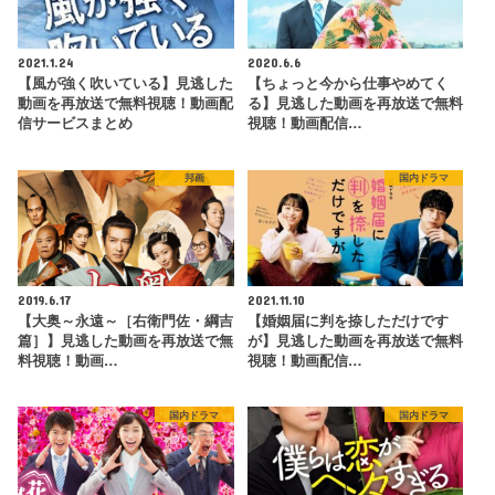
2021.1.24
2020.6.6
【風が強く吹いている】見逃した
【ちょっと今から仕事やめてく
動画を再放送で無料視聴！動画配
る】見逃した動画を再放送で無料
信サービスまとめ
視聴！動画配信…
邦画
国内ドラマ
2019.6.17
2021.11.10
【大奥～永遠～［右衛門佐・綱吉
【婚姻届に判を捺しただけです
篇］】見逃した動画を再放送で無
が】見逃した動画を再放送で無料
料視聴！動画…
視聴！動画配信…
国内ドラマ
国内ドラマ