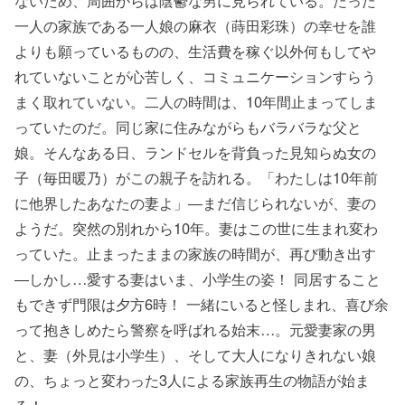
一人の家族である一人娘の麻衣（蒔田彩珠）の幸せを誰
よりも願っているものの、生活費を稼ぐ以外何もしてや
れていないことが心苦しく、コミュニケーションすらう
まく取れていない。二人の時間は、10年間止まってしま
っていたのだ。同じ家に住みながらもバラバラな父と
娘。そんなある日、ランドセルを背負った見知らぬ女の
子（毎田暖乃）がこの親子を訪れる。「わたしは10年前
に他界したあなたの妻よ」―まだ信じられないが、妻の
ようだ。突然の別れから10年。妻はこの世に生まれ変わ
っていた。止まったままの家族の時間が、再び動き出す
―しかし…愛する妻はいま、小学生の姿！ 同居すること
もできず門限は夕方6時！ 一緒にいると怪しまれ、喜び余
って抱きしめたら警察を呼ばれる始末…。元愛妻家の男
と、妻（外見は小学生）、そして大人になりきれない娘
の、ちょっと変わった3人による家族再生の物語が始ま
る！