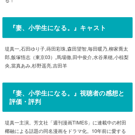
『
妻、小学生になる。
』キャスト
堤真一,石田ゆり子,蒔田彩珠,森田望智,毎田暖乃,柳家喬太
郎,飯塚悟志（東京03）,馬場徹,田中俊介,水谷果穂,小椋梨
央,當真あみ,杉野遥亮,吉田羊
『
妻、小学生になる。
』視聴者の感想と
評価・評判
堤真一主演。芳文社「週刊漫画TIMES」に連載中の村田
椰融による話題の同名漫画をドラマ化。10年前に愛する