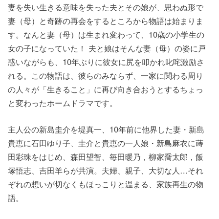
妻を失い生きる意味を失った夫とその娘が、思わぬ形で
妻（母）と奇跡の再会をするところから物語は始まりま
す。なんと妻（母）は生まれ変わって、10歳の小学生の
女の子になっていた！ 夫と娘はそんな妻（母）の姿に戸
惑いながらも、10年ぶりに彼女に尻を叩かれ叱咤激励さ
れる。この物語は、彼らのみならず、一家に関わる周り
の人々が「生きること」に再び向き合おうとするちょっ
と変わったホームドラマです。
主人公の新島圭介を堤真一、10年前に他界した妻・新島
貴恵に石田ゆり子、圭介と貴恵の一人娘・新島麻衣に蒔
田彩珠をはじめ、森田望智、毎田暖乃，柳家喬太郎，飯
塚悟志、吉田羊らが共演。夫婦、親子、大切な人…それ
ぞれの想いが切なくもほっこりと温まる、家族再生の物
語。