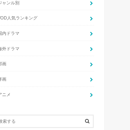
ジャンル別
VOD人気ランキング
国内ドラマ
海外ドラマ
邦画
洋画
アニメ