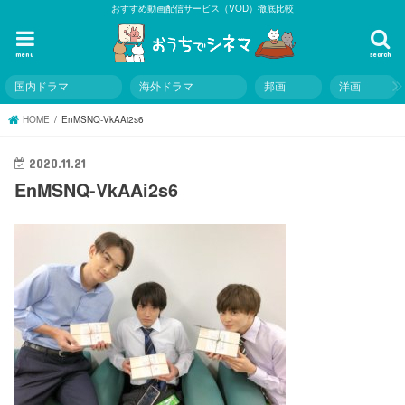
おすすめ動画配信サービス（VOD）徹底比較
menu
search
国内ドラマ
海外ドラマ
邦画
洋画
HOME
EnMSNQ-VkAAi2s6
2020.11.21
EnMSNQ-VkAAi2s6