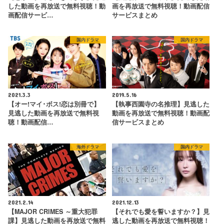
した動画を再放送で無料視聴！動
画を再放送で無料視聴！動画配信
画配信サービ…
サービスまとめ
国内ドラマ
国内ドラマ
2021.3.3
2019.5.16
【オー!マイ･ボス!恋は別冊で】
【執事西園寺の名推理】見逃した
見逃した動画を再放送で無料視
動画を再放送で無料視聴！動画配
聴！動画配信…
信サービスまとめ
海外ドラマ
国内ドラマ
2021.2.14
2021.12.13
【MAJOR CRIMES ～重大犯罪
【それでも愛を誓いますか？】見
課】見逃した動画を再放送で無料
逃した動画を再放送で無料視聴！