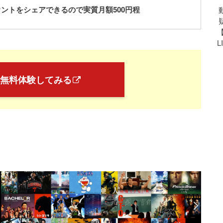
ウントをシェアできるので
実質月額
500
円程
L
Tを無料体験してみる