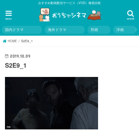
おすすめ動画配信サービス（VOD）徹底比較
menu
search
国内ドラマ
海外ドラマ
邦画
洋画
HOME
S2E9_1
2019.10.09
S2E9_1