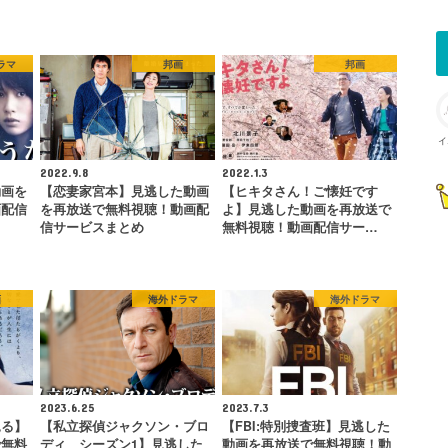
ラマ
邦画
邦画
イ
2022.9.8
2022.1.3
動画を
【恋妻家宮本】見逃した動画
【ヒキタさん！ご懐妊です
画配信
を再放送で無料視聴！動画配
よ】見逃した動画を再放送で
信サービスまとめ
無料視聴！動画配信サー…
画
海外ドラマ
海外ドラマ
2023.6.25
2023.7.3
見る】
【私立探偵ジャクソン・ブロ
【FBI:特別捜査班】見逃した
で無料
ディ シーズン1】見逃した
動画を再放送で無料視聴！動