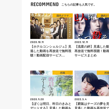
RECOMMEND
こちらの記事も人気です。
国内ドラマ
国内ド
2020.10.11
2022.12.11
【ホテルコンシェルジュ】見
【流星の絆】見逃した
逃した動画を再放送で無料視
再放送で無料視聴！動
聴！動画配信サービス…
サービスまとめ
邦画
邦
2020.9.20
2022.5.4
【ぼくは明日、昨日のきみと
【窮鼠はチーズの夢を
デートする】見逃した動画を
見逃した動画を再放送