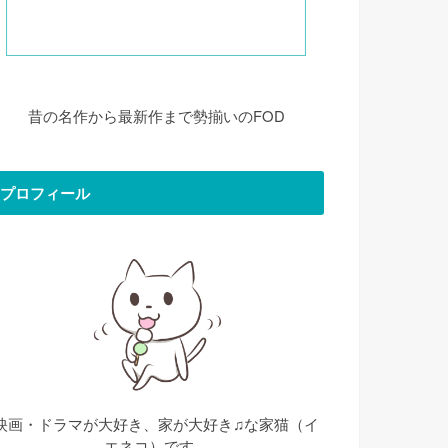
昔の名作から最新作まで勢揃いのFOD
プロフィール
映画・ドラマが大好き、家が大好き♫な家猫（イ
エネコ）です。