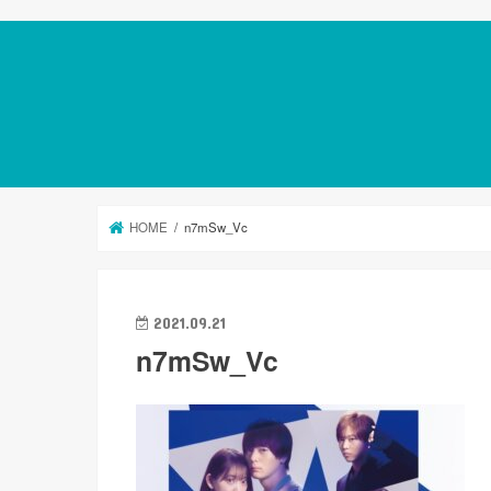
HOME
n7mSw_Vc
2021.09.21
n7mSw_Vc