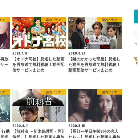
ラマ
国内ドラマ
国内ドラマ
イ
2021.7.17
2020.8.23
を再放
【オトナ高校】見逃した動画
【鍵のかかった部屋】見逃し
信サー
を再放送で無料視聴！動画配
た動画を再放送で無料視聴！
信サービスまとめ
動画配信サービスまとめ
ラマ
国内ドラマ
国内ドラマ
2022.8.14
2020.5.15
 行動
【前科者 －新米保護司・阿川
【昼顔～平日午後3時の恋人
】見逃
佳代－】見逃した動画を再放
たち～】見逃した動画を再放