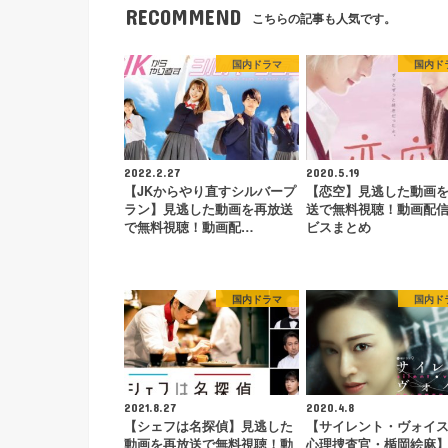
RECOMMEND
こちらの記事も人気です。
国内ドラマ
国内ド
2022.2.27
2020.5.19
【JKからやり直すシルバープ
【恋空】見逃した動画
ラン】見逃した動画を再放送
送で無料視聴！動画配
で無料視聴！動画配…
ビスまとめ
国内ドラマ
国内ド
2021.8.27
2020.4.8
【シェフは名探偵】見逃した
【サイレント・ヴォイス
動画を再放送で無料視聴！動
心理捜査官・楯岡絵麻