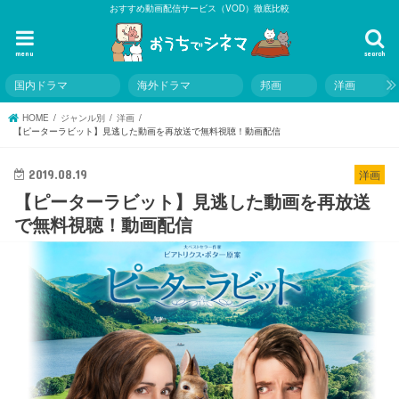
おすすめ動画配信サービス（VOD）徹底比較
menu
search
国内ドラマ
海外ドラマ
邦画
洋画
HOME
ジャンル別
洋画
【ピーターラビット】見逃した動画を再放送で無料視聴！動画配信
2019.08.19
洋画
【ピーターラビット】見逃した動画を再放送
で無料視聴！動画配信