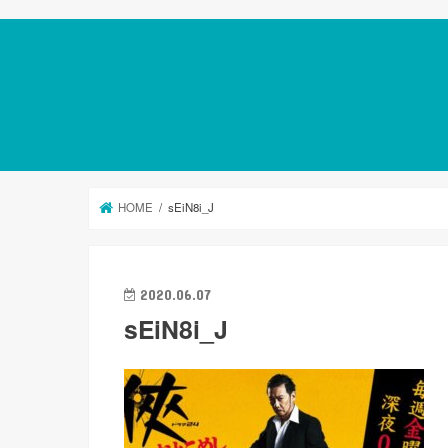
HOME
sEiN8i_J
2020.06.07
sEiN8i_J