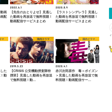
2022.6.1
2020.8.9
た動画
【先生のおとりよせ】見逃し
【ラストシンデレラ】見逃し
動画配
た動画を再放送で無料視聴！
た動画を再放送で無料視聴！
動画配信サービスまとめ
動画配信サービスまとめ
イ
ラマ
国内ドラマ
国内ドラマ
2019.5.23
2020.4.1
逃した
【CRISIS 公安機動捜査隊特
赤川次郎原作 毒＜ポイズン
聴！動
捜班】見逃した動画を再放送
＞見逃した動画を再放送で無
で無料視聴！動…
料視聴！動画配信サー…