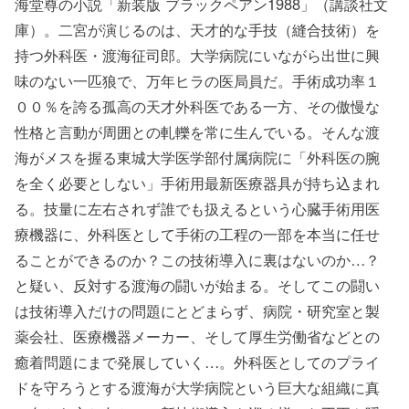
海堂尊の小説「新装版 ブラックペアン1988」（講談社文
庫）。二宮が演じるのは、天才的な手技（縫合技術）を
持つ外科医・渡海征司郎。大学病院にいながら出世に興
味のない一匹狼で、万年ヒラの医局員だ。手術成功率１
００％を誇る孤高の天才外科医である一方、その傲慢な
性格と言動が周囲との軋轢を常に生んでいる。そんな渡
海がメスを握る東城大学医学部付属病院に「外科医の腕
を全く必要としない」手術用最新医療器具が持ち込まれ
る。技量に左右されず誰でも扱えるという心臓手術用医
療機器に、外科医として手術の工程の一部を本当に任せ
ることができるのか？この技術導入に裏はないのか…？
と疑い、反対する渡海の闘いが始まる。そしてこの闘い
は技術導入だけの問題にとどまらず、病院・研究室と製
薬会社、医療機器メーカー、そして厚生労働省などとの
癒着問題にまで発展していく…。外科医としてのプライ
ドを守ろうとする渡海が大学病院という巨大な組織に真