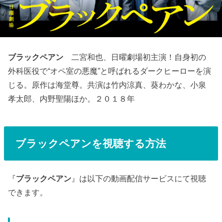
ブラックペアン
二宮和也、日曜劇場初主演！自身初の
外科医役で“オペ室の悪魔”と呼ばれるダークヒーローを演
じる。原作は海堂尊。共演は竹内涼真、葵わかな、小泉
孝太郎、内野聖陽ほか。２０１８年
ブラックペアン
を視聴する方法
『
ブラックペアン
』は以下の動画配信サービスにて視聴
できます。