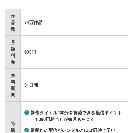
作
品
34万作品
数
月
額
933
円
料
金
無
料
31日間
期
間
新作タイトル
2
本分を視聴できる配信ポイント
（
1,080
円相当）が毎月もらえる
特
徴
最新作の配信がレンタルとほぼ同時で早い