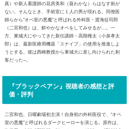
真）や新人看護師の花房美和（葵わかな）らはなす術が
ない。そんなとき、手術室に１人の男が現れる。同僚医
師らから“オペ室の悪魔”と呼ばれる外科医・渡海征司郎
（二宮和也）は、鮮やかなオペをしてみせるが…。一
方、東城大にやってきた新任講師・高階権太（小泉孝太
郎）は、最新医療用機器「スナイプ」の使用を推進しよ
うとする。彼は西崎教授から東城大に差し向けられた刺
客だった─。
『
ブラックペアン
』視聴者の感想と評
価・評判
二宮和也、日曜劇場初主演！自身初の外科医役で、“オペ
室の悪魔”と呼ばれるダークヒーローを演じる。原作は、