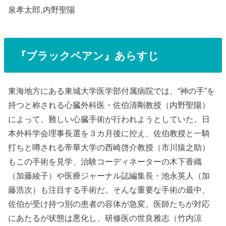
泉孝太郎,内野聖陽
『
ブラックペアン
』あらすじ
東海地方にある東城大学医学部付属病院では、“神の手”を
持つと称される心臓外科医・佐伯清剛教授（内野聖陽）
によって、難しい心臓手術が行われようとしていた。日
本外科学会理事長選を３カ月後に控え、佐伯教授と一騎
打ちと噂される帝華大学の西崎啓介教授（市川猿之助）
もこの手術を見学、治験コーディネーターの木下香織
（加藤綾子）や医療ジャーナル誌編集長・池永英人（加
藤浩次）も注目する手術だ。そんな重要な手術の最中、
佐伯が受け持つ別の患者の容体が急変。医師たちが対応
にあたるが状態は悪化し、研修医の世良雅志（竹内涼