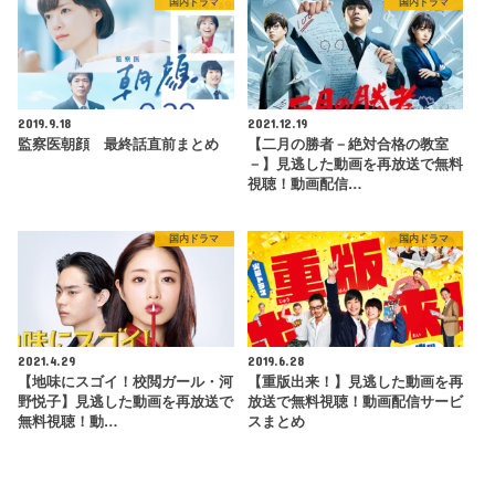
国内ドラマ
国内ドラマ
2019.9.18
2021.12.19
監察医朝顔 最終話直前まとめ
【二月の勝者－絶対合格の教室
－】見逃した動画を再放送で無料
視聴！動画配信…
国内ドラマ
国内ドラマ
2021.4.29
2019.6.28
【地味にスゴイ！校閲ガール・河
【重版出来！】見逃した動画を再
野悦子】見逃した動画を再放送で
放送で無料視聴！動画配信サービ
無料視聴！動…
スまとめ