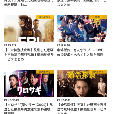
野悦子】見逃した動画を再放送で
放送で無料視聴！動画配信サービ
無料視聴！動…
スまとめ
海外ドラマ
邦画
2023.7.3
2019.8.30
【FBI:特別捜査班】見逃した動画
劇場版おっさんずラブ ～LOVE
を再放送で無料視聴！動画配信サ
or DEAD～あらすじと観た感想
ービスまとめ
国内ドラマ
国内ドラマ
2022.12.26
2022.2.13
【クロサギ(新シリーズ2022)】見
【婚活探偵】見逃した動画を再放
逃した動画を再放送で無料視聴！
送で無料視聴！動画配信サービス
動画配…
まとめ