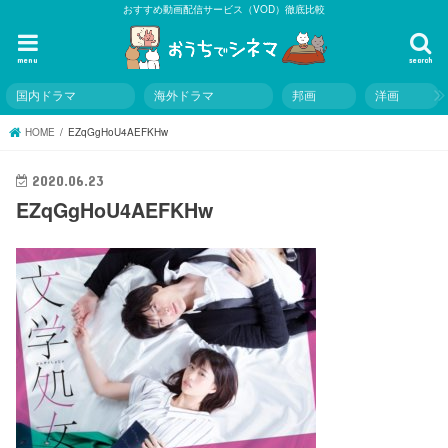
おすすめ動画配信サービス（VOD）徹底比較
menu
search
国内ドラマ
海外ドラマ
邦画
洋画
HOME
EZqGgHoU4AEFKHw
2020.06.23
EZqGgHoU4AEFKHw