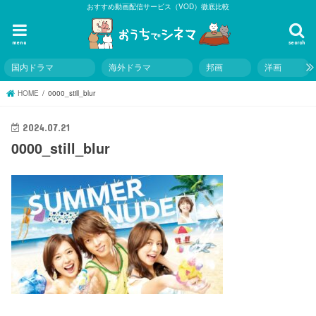
おすすめ動画配信サービス（VOD）徹底比較
menu
search
国内ドラマ
海外ドラマ
邦画
洋画
HOME
0000_still_blur
2024.07.21
0000_still_blur